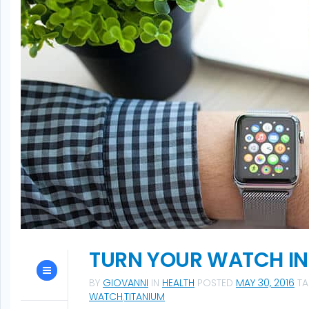
TURN YOUR WATCH I
BY
GIOVANNI
IN
HEALTH
POSTED
MAY 30, 2016
T
WATCH
,
TITANIUM