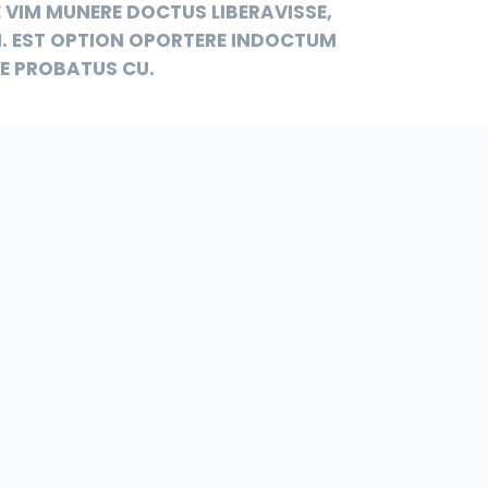
NE VIM MUNERE DOCTUS LIBERAVISSE,
N. EST OPTION OPORTERE INDOCTUM
ASE PROBATUS CU.
A HERO
PRIVACY POLICY
TERMS & CONDITIONS
BIKEHERO PVT. LTD. ALL RIGHTS RESERVED.