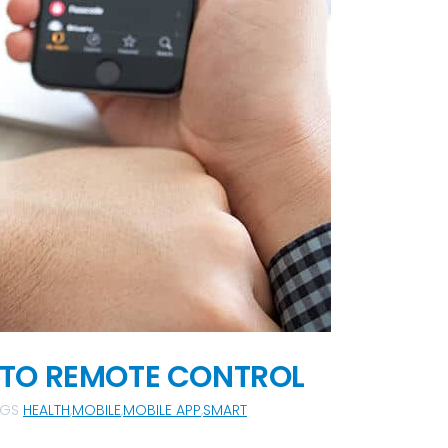
NTO REMOTE CONTROL
AGS
HEALTH
,
MOBILE
,
MOBILE APP
,
SMART